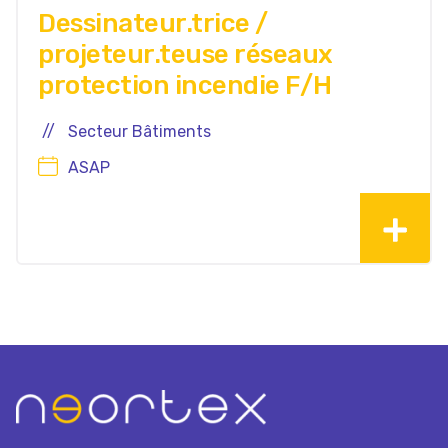
Dessinateur.trice /
projeteur.teuse réseaux
protection incendie F/H
Secteur Bâtiments
ASAP