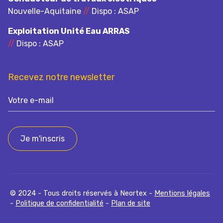
Nouvelle-Aquitaine
//
Dispo : ASAP
Exploitation Unité Eau ARRAS
//
Dispo : ASAP
Recevez notre newsletter
V
o
t
r
e
e
-
m
a
i
© 2024 - Tous droits réservés à Neortex -
Mentions légales
-
Politique de confidentialité
-
Plan de site
l