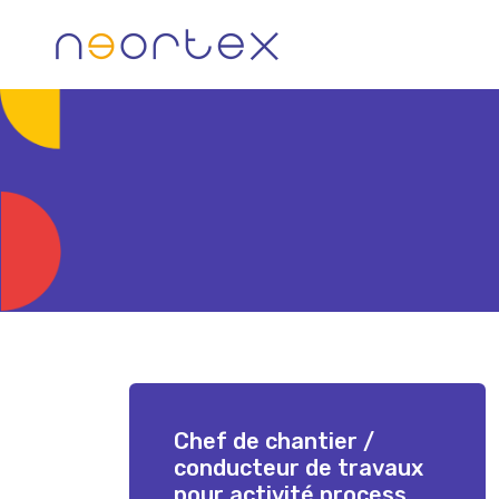
Skip
to
content
Chef de chantier /
conducteur de travaux
pour activité process