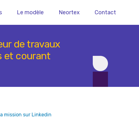
s
Le modèle
Neortex
Contact
eur de travaux
s et courant
edIn