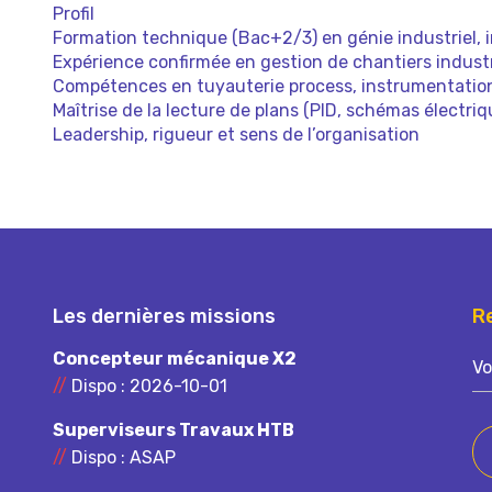
Profil
Formation technique (Bac+2/3) en génie industriel, 
Expérience confirmée en gestion de chantiers industr
Compétences en tuyauterie process, instrumentation
Maîtrise de la lecture de plans (PID, schémas électriq
Leadership, rigueur et sens de l’organisation
Les dernières missions
R
V
Concepteur mécanique X2
o
//
Dispo : 2026-10-01
t
r
Superviseurs Travaux HTB
e
//
Dispo : ASAP
e