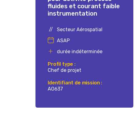
fluides et courant faible
instrumentation
Secteur Aérospatial
ASAP
durée indéterminée
Profil type :
Chef de projet
Identifiant de mission :
AO637