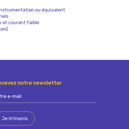
instrumentation ou équivalent
iels
 et courant faible
ues)
ecevez notre newsletter